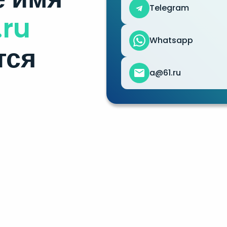
Telegram
.ru
Whatsapp
тся
a@61.ru