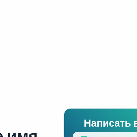
Написать 
 имя