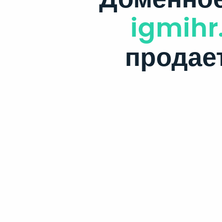
igmihr
продае