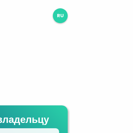
RU
владельцу