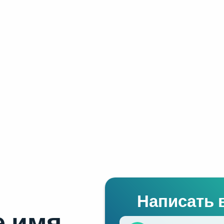
Написать 
 имя