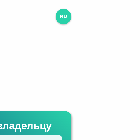
RU
владельцу