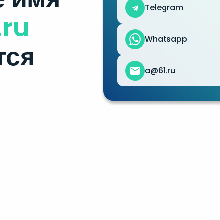
Telegram
.ru
Whatsapp
тся
a@61.ru