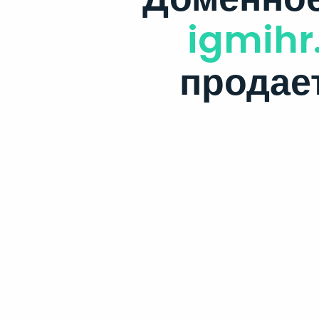
igmihr
продае