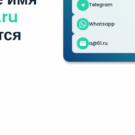
Telegram
.ru
Whatsapp
тся
a@61.ru