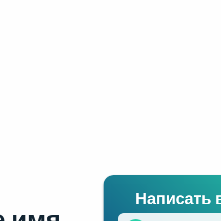
Написать 
 имя