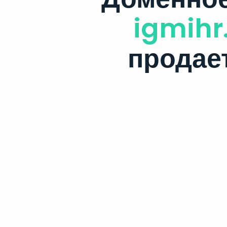
igmihr
продае