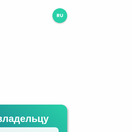
RU
владельцу