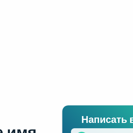
Написать 
 имя