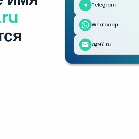
Telegram
.ru
Whatsapp
тся
a@61.ru