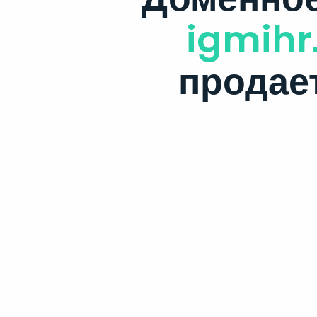
igmihr
продае