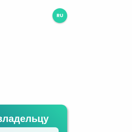
RU
владельцу